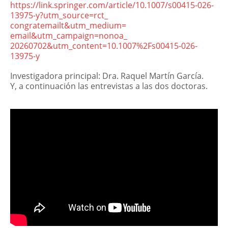
https://link.springer.com/
article/10.1007/s00415-026-
13975-y?utm_source=rct_
congratemailt&utm_medium=
email&utm_campaign=nonoa_
20260702&utm_content=10.1007%
2Fs00415-026-
13975-y
Investigadora principal: Dra. Raquel Martín García.
Y, a continuación las entrevistas a las dos doctoras.