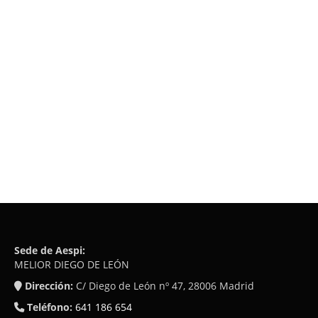
Sede de Aespi:
MELIOR DIEGO DE LEÓN
Dirección:
C/ Diego de León nº 47, 28006 Madrid
Teléfono:
641 186 654