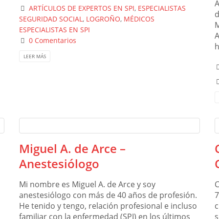
A
ARTÍCULOS DE EXPERTOS EN SPI
,
ESPECIALISTAS
d
SEGURIDAD SOCIAL
,
LOGROÑO
,
MÉDICOS
M
ESPECIALISTAS EN SPI
A
s
0 Comentarios
h
LEER MÁS
Miguel A. de Arce –
Anestesiólogo
Mi nombre es Miguel A. de Arce y soy
C
anestesiólogo con más de 40 años de profesión.
7
He tenido y tengo, relación profesional e incluso
c
s
familiar con la enfermedad (SPI) en los últimos
s