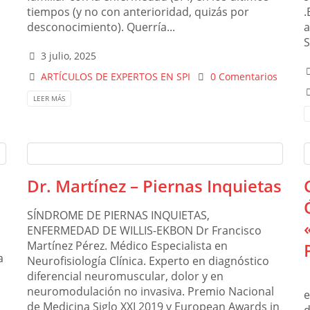
tiempos (y no con anterioridad, quizás por
.
desconocimiento). Querría...
a
S
3 julio, 2025
ARTÍCULOS DE EXPERTOS EN SPI
0 Comentarios
LEER MÁS
Dr. Martínez – Piernas Inquietas
SÍNDROME DE PIERNAS INQUIETAS,
ENFERMEDAD DE WILLIS-EKBON Dr Francisco
Martínez Pérez. Médico Especialista en
a
Neurofisiología Clínica. Experto en diagnóstico
diferencial neuromuscular, dolor y en
neuromodulación no invasiva. Premio Nacional
e
de Medicina Siglo XXI 2019 y European Awards in