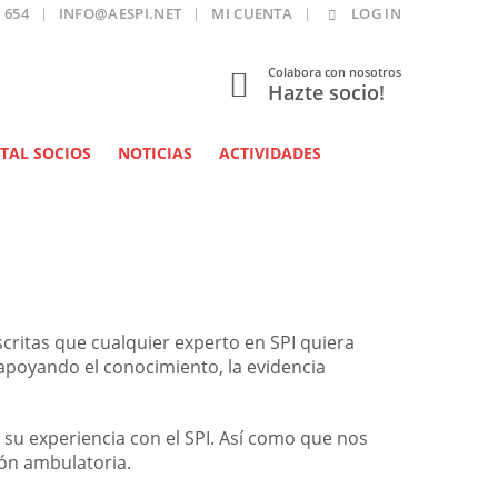
 654
INFO@AESPI.NET
MI CUENTA
LOG IN
Colabora con nosotros
Hazte socio!
TAL SOCIOS
NOTICIAS
ACTIVIDADES
ritas que cualquier experto en SPI quiera
apoyando el conocimiento, la evidencia
su experiencia con el SPI. Así como que nos
ión ambulatoria.