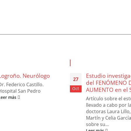
Logroño. Neurólogo
Estudio investiga
27
del FENÓMENO 
Dr. Federico Castillo.
Oct
AUMENTO en el S
Hospital San Pedro
Leer más
Artículo sobre el es
llevado a cabo por l
doctoras Laura Lillo
Martín y Celia Garcí
sobre su...
Leer más