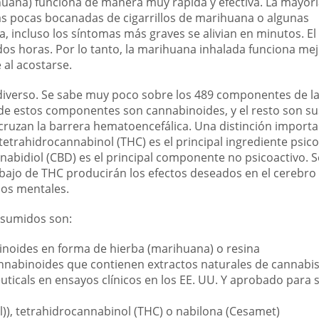
ihuana) funciona de manera muy rápida y efectiva. La mayorí
s pocas bocanadas de cigarrillos de marihuana o algunas
 incluso los síntomas más graves se alivian en minutos. El 
s horas. Por lo tanto, la marihuana inhalada funciona mej
 al acostarse.
iverso. Se sabe muy poco sobre los 489 componentes de la
de estos componentes son cannabinoides, y el resto son su
ruzan la barrera hematoencefálica. Una distinción import
tetrahidrocannabinol (THC) es el principal ingrediente psico
annabidiol (CBD) es el principal componente no psicoactivo. S
bajo de THC producirán los efectos deseados en el cerebro
sos mentales.
nsumidos son:
inoides en forma de hierba (marihuana) o resina
nabinoides que contienen extractos naturales de cannabi
icals en ensayos clínicos en los EE. UU. Y aprobado para 
l)), tetrahidrocannabinol (THC) o nabilona (Cesamet)