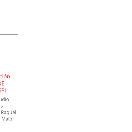
ción
Dr. Martínez – Piernas
09
23
DE
Inquietas
PI
Ene
Feb
SÍNDROME DE PIERNAS
INQUIETAS, ENFERMEDAD
tudio
DE WILLIS-EKBON Dr
as
Francisco Martínez Pérez.
, Raquel
Médico Especialista en
a Malo,
Neurofisiología Clínica.
Experto en diagnóstico