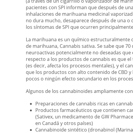
(a través de un cigarrillo o vaporizador de mar
pacientes con SPI informan que después de una
inhalaciones de marihuana medicinal vaporizada,
no dura mucho, desaparece después de una o do
los síntomas de SPI que ocurren principalmente
La marihuana es un químico estructuralmente d
de marihuana, Cannabis sativa. Se sabe que 70 
neuroactivas potencialmente no deseadas que c
respecto a los productos de cannabis es que el 
(es decir, afecta los procesos mentales), y el c
que los productos con alto contenido de CBD y 
pocos o ningún efecto secundario en los proce
Algunos de los cannabinoides ampliamente co
Preparaciones de cannabis ricas en cannab
Productos farmacéuticos que contienen can
(Sativex, un medicamento de GW Pharmaceut
en Canadá y otros países)
Cannabinoide sintético (dronabinol (Marina