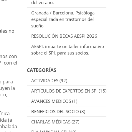
del verano.
Granada / Barcelona. Psicóloga
especializada en trastornos del
sueño
ales no
RESOLUCIÓN BECAS AESPI 2026
AESPI, imparte un taller informativo
sobre el SPI, para sus socios.
amos con
I con el
CATEGORÍAS
ACTIVIDADES
(92)
o para
uyen la
ARTÍCULOS DE EXPERTOS EN SPI
(15)
nto,
AVANCES MÉDICOS
(1)
BENEFICIOS DEL SOCIO
(8)
ínica
ida (a
CHARLAS MÉDICAS
(27)
inhalada