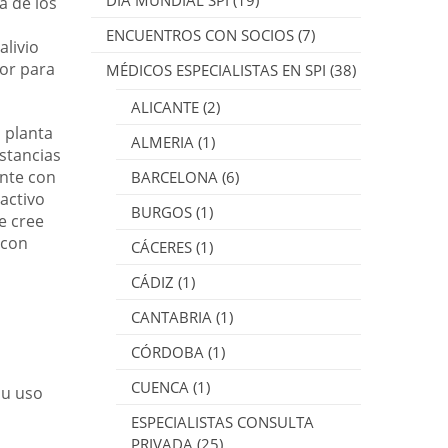
DÍA MUNDIAL SPI
(19)
a de los
ENCUENTROS CON SOCIOS
(7)
alivio
or para
MÉDICOS ESPECIALISTAS EN SPI
(38)
ALICANTE
(2)
 planta
ALMERIA
(1)
stancias
ante con
BARCELONA
(6)
activo
BURGOS
(1)
e cree
 con
CÁCERES
(1)
CÁDIZ
(1)
CANTABRIA
(1)
CÓRDOBA
(1)
s
CUENCA
(1)
su uso
ESPECIALISTAS CONSULTA
PRIVADA
(25)