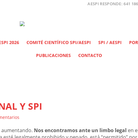
AESPI RESPONDE: 641 186
SPI 2026
COMITÉ CIENTÍFICO SPI/AESPI
SPI / AESPI
POR
PUBLICACIONES
CONTACTO
AL Y SPI
mentarios
tá aumentando.
Nos encontramos ante un limbo legal
en e
 esté legalmente prohibido y penado, está “permitido” por 