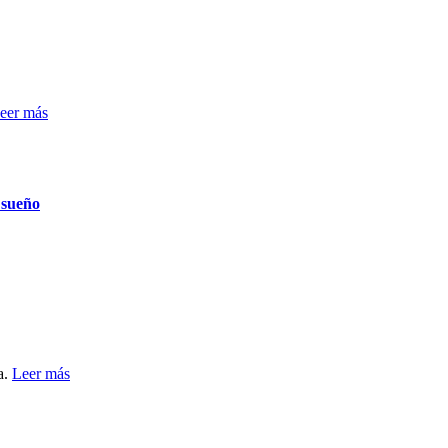
eer más
 sueño
a.
Leer más