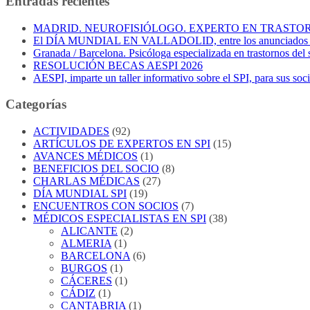
Entradas recientes
MADRID. NEUROFISIÓLOGO. EXPERTO EN TRASTO
El DÍA MUNDIAL EN VALLADOLID, entre los anunciados pa
Granada / Barcelona. Psicóloga especializada en trastornos del
RESOLUCIÓN BECAS AESPI 2026
AESPI, imparte un taller informativo sobre el SPI, para sus soci
Categorías
ACTIVIDADES
(92)
ARTÍCULOS DE EXPERTOS EN SPI
(15)
AVANCES MÉDICOS
(1)
BENEFICIOS DEL SOCIO
(8)
CHARLAS MÉDICAS
(27)
DÍA MUNDIAL SPI
(19)
ENCUENTROS CON SOCIOS
(7)
MÉDICOS ESPECIALISTAS EN SPI
(38)
ALICANTE
(2)
ALMERIA
(1)
BARCELONA
(6)
BURGOS
(1)
CÁCERES
(1)
CÁDIZ
(1)
CANTABRIA
(1)