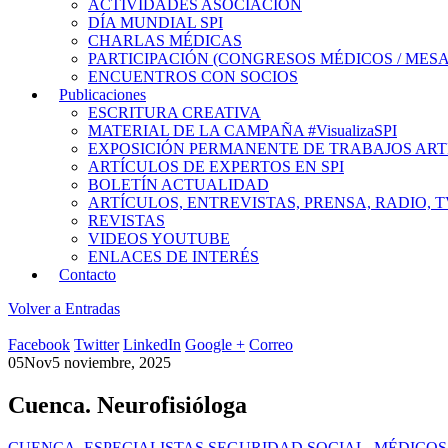
ACTIVIDADES ASOCIACIÓN
DÍA MUNDIAL SPI
CHARLAS MÉDICAS
PARTICIPACIÓN (CONGRESOS MÉDICOS / MES
ENCUENTROS CON SOCIOS
Publicaciones
ESCRITURA CREATIVA
MATERIAL DE LA CAMPAÑA #VisualizaSPI
EXPOSICIÓN PERMANENTE DE TRABAJOS ART
ARTÍCULOS DE EXPERTOS EN SPI
BOLETÍN ACTUALIDAD
ARTÍCULOS, ENTREVISTAS, PRENSA, RADIO, T
REVISTAS
VIDEOS YOUTUBE
ENLACES DE INTERÉS
Contacto
Volver a Entradas
Facebook
Twitter
LinkedIn
Google +
Correo
05
Nov
5 noviembre, 2025
Cuenca. Neurofisióloga
CUENCA
,
ESPECIALISTAS SEGURIDAD SOCIAL
,
MÉDICOS 