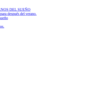
RNOS DEL SUEÑO
ra después del verano.
 sueño
os.