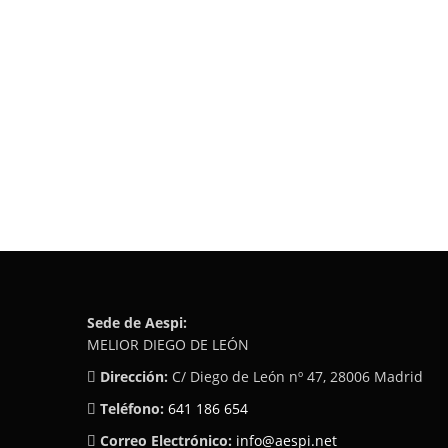
Sede de Aespi:
MELIOR DIEGO DE LEÓN
Dirección:
C/ Diego de León nº 47, 28006 Madrid
Teléfono:
641 186 654
Correo Electrónico:
info@aespi.net