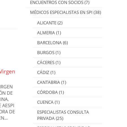
ENCUENTROS CON SOCIOS
(7)
MÉDICOS ESPECIALISTAS EN SPI
(38)
ALICANTE
(2)
ALMERIA
(1)
BARCELONA
(6)
BURGOS
(1)
CÁCERES
(1)
Virgen
General Optica
CÁDIZ
(1)
22
21
Como miembro de LA
CANTABRIA
(1)
Mar
Mar
Asociacion Española de
VIRGEN
CÓRDOBA
Sindrome de Piernas
(1)
ÓN DE
Inquietas (AESPI), en
INA.
CUENCA
(1)
General Optica queremos
 AESPI
agradecer su confianza y...
ÑORA DE
ESPECIALISTAS CONSULTA
Leer más
N...
PRIVADA
(25)