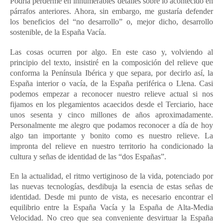
Podría perderme en innumerables detalles sobre lo acontecido en
párrafos anteriores. Ahora, sin embargo, me gustaría defender
los beneficios del “no desarrollo” o, mejor dicho, desarrollo
sostenible, de la España Vacía.
Las cosas ocurren por algo. En este caso y, volviendo al
principio del texto, insistiré en la composición del relieve que
conforma la Península Ibérica y que separa, por decirlo así, la
España interior o vacía, de la España periférica o Llena. Casi
podemos empezar a reconocer nuestro relieve actual si nos
fijamos en los plegamientos acaecidos desde el Terciario, hace
unos sesenta y cinco millones de años aproximadamente.
Personalmente me alegro que podamos reconocer a día de hoy
algo tan importante y bonito como es nuestro relieve. La
impronta del relieve en nuestro territorio ha condicionado la
cultura y señas de identidad de las “dos Españas”.
En la actualidad, el ritmo vertiginoso de la vida, potenciado por
las nuevas tecnologías, desdibuja la esencia de estas señas de
identidad. Desde mi punto de vista, es necesario encontrar el
equilibrio entre la España Vacía y la España de Alta-Media
Velocidad. No creo que sea conveniente desvirtuar la España