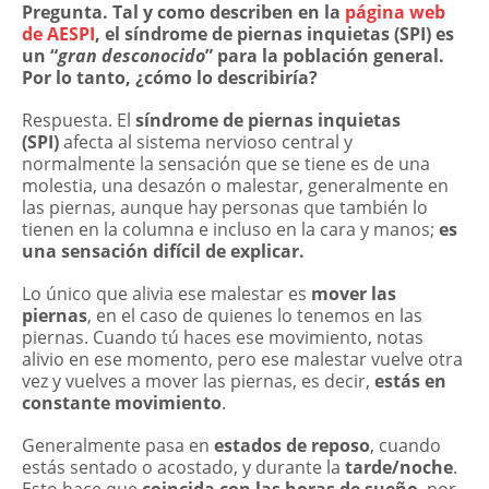
Pregunta. Tal y como describen en la
página web
de AESPI
, el síndrome de piernas inquietas (SPI) es
un “
gran desconocido
” para la población general.
Por lo tanto, ¿cómo lo describiría?
Respuesta. El
síndrome de piernas inquietas
(SPI)
afecta al sistema nervioso central y
normalmente la sensación que se tiene es de una
molestia, una desazón o malestar, generalmente en
las piernas, aunque hay personas que también lo
tienen en la columna e incluso en la cara y manos;
es
una sensación difícil de explicar.
Lo único que alivia ese malestar es
mover las
piernas
, en el caso de quienes lo tenemos en las
piernas. Cuando tú haces ese movimiento, notas
alivio en ese momento, pero ese malestar vuelve otra
vez y vuelves a mover las piernas, es decir,
estás en
constante movimiento
.
Generalmente pasa en
estados de reposo
, cuando
estás sentado o acostado, y durante la
tarde/noche
.
Esto hace que
coincida con las horas de sueño
, por