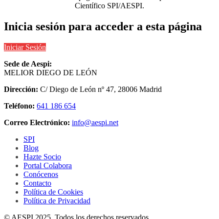
Científico SPI/AESPI.
Inicia sesión para acceder a esta página
Iniciar Sesión
Sede de Aespi:
MELIOR DIEGO DE LEÓN
Dirección:
C/ Diego de León nº 47, 28006 Madrid
Teléfono:
641 186 654
Correo Electrónico:
info@aespi.net
SPI
Blog
Hazte Socio
Portal Colabora
Conócenos
Contacto
Política de Cookies
Política de Privacidad
© AESPI 2025. Todos los derechos reservados.